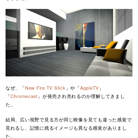
なぜ、「
New Fire TV Stick
」や「
AppleTV
」
「
Chromecast
」が発売され売れるのか理解してきまし
た。
結局、広い視野で見る方が同じ映像を見ても違った感覚で
見れるし、記憶に残るイメージも異なる感覚がありまし
た。