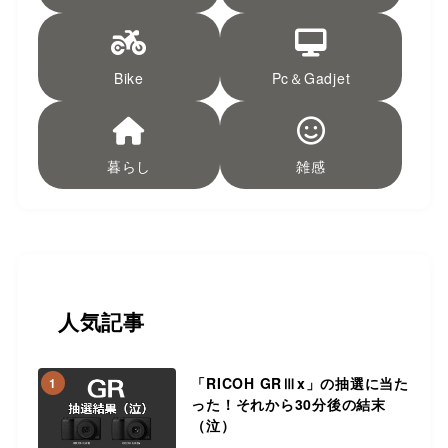
Bike
Pc＆Gadjet
暮らし
雑感
人気記事
「RICOH GRⅢx」の抽選に当た
1
った！それから30分後の結末
（泣）