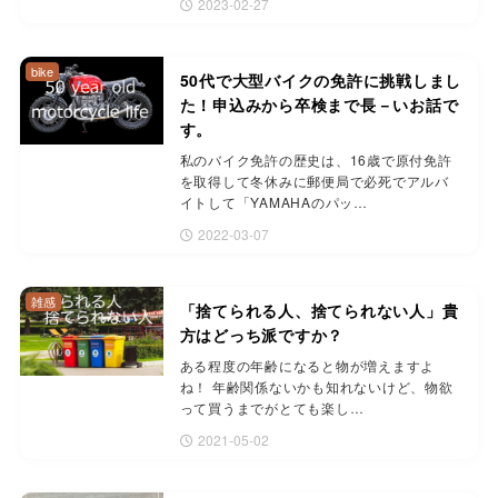
2023-02-27
bike
50代で大型バイクの免許に挑戦しまし
た！申込みから卒検まで長－いお話で
す。
私のバイク免許の歴史は、16歳で原付免許
を取得して冬休みに郵便局で必死でアルバ
イトして「YAMAHAのパッ…
2022-03-07
雑感
「捨てられる人、捨てられない人」貴
方はどっち派ですか？
ある程度の年齢になると物が増えますよ
ね！ 年齢関係ないかも知れないけど、物欲
って買うまでがとても楽し…
2021-05-02