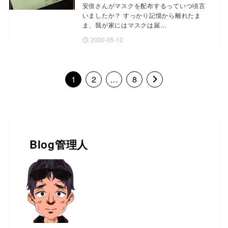
安倍さんがマスクを配布するっていつ頃言
いましたか？ すっかり記憶から離れたま
ま、我が家にはマスクは届…
2020-05-12
1
2
…
8
Blog管理人