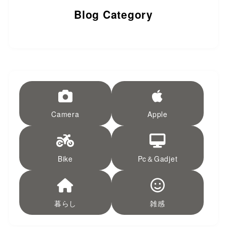
Blog Category
Camera
Apple
Bike
Pc＆Gadjet
暮らし
雑感