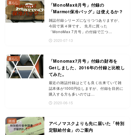
暮らし
「MonoMax8月号」付録の
「Marmot保冷バッグ」は使えるか？
雑誌付録シリーズになりつつありますが、
今回で第４弾です。 先月に買った
「MonoMax 7月号」の付録で三つ…
2020-07-13
暮らし
「Monomax7月号」付録の財布を
Getしました、2016年の付録と比較し
てみた。
最近の雑誌付録はとても良く出来ていて雑
誌本体が1000円位しますが、付録を目的に
購入する方も多いのでは…
2020-06-15
雑感
アベノマスクよりも先に届いた「特別
定額給付金」のご案内