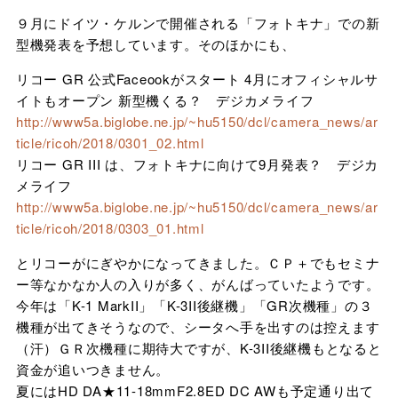
９月にドイツ・ケルンで開催される「フォトキナ」での新
型機発表を予想しています。そのほかにも、
リコー GR 公式Faceookがスタート 4月にオフィシャルサ
イトもオープン 新型機くる？ デジカメライフ
http://www5a.biglobe.ne.jp/~hu5150/dcl/camera_news/ar
ticle/ricoh/2018/0301_02.html
リコー GR III は、フォトキナに向けて9月発表？ デジカ
メライフ
http://www5a.biglobe.ne.jp/~hu5150/dcl/camera_news/ar
ticle/ricoh/2018/0303_01.html
とリコーがにぎやかになってきました。ＣＰ＋でもセミナ
ー等なかなか人の入りが多く、がんばっていたようです。
今年は「K-1 MarkII」「K-3II後継機」「GR次機種」の３
機種が出てきそうなので、シータへ手を出すのは控えます
（汗）ＧＲ次機種に期待大ですが、K-3II後継機もとなると
資金が追いつきません。
夏にはHD DA★11-18mmF2.8ED DC AWも予定通り出て