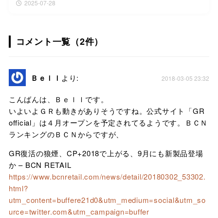
2025-07-28
コメント一覧（2件）
Ｂｅｌｌ
より:
2018-03-05 23:32
こんばんは、Ｂｅｌｌです。
いよいよＧＲも動きがありそうですね。公式サイト「GR
official」は４月オープンを予定されてるようです。ＢＣＮ
ランキングのＢＣＮからですが、
GR復活の狼煙、CP+2018で上がる、9月にも新製品登場
か – BCN RETAIL
https://www.bcnretail.com/news/detail/20180302_53302.
html?
utm_content=buffere21d0&utm_medium=social&utm_so
urce=twitter.com&utm_campaign=buffer