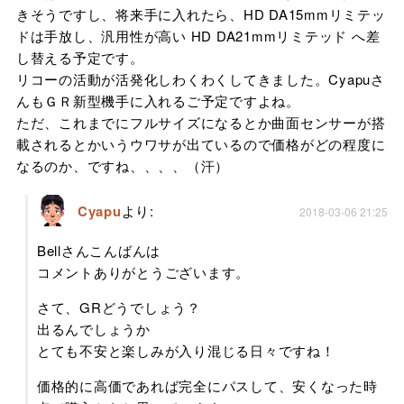
きそうですし、将来手に入れたら、HD DA15mmリミテッ
ドは手放し、汎用性が高い HD DA21mmリミテッド へ差
し替える予定です。
リコーの活動が活発化しわくわくしてきました。Cyapuさ
んもＧＲ新型機手に入れるご予定ですよね。
ただ、これまでにフルサイズになるとか曲面センサーが搭
載されるとかいうウワサが出ているので価格がどの程度に
なるのか、ですね、、、、（汗）
Cyapu
より:
2018-03-06 21:25
Bellさんこんばんは
コメントありがとうございます。
さて、GRどうでしょう？
出るんでしょうか
とても不安と楽しみが入り混じる日々ですね！
価格的に高価であれば完全にパスして、安くなった時