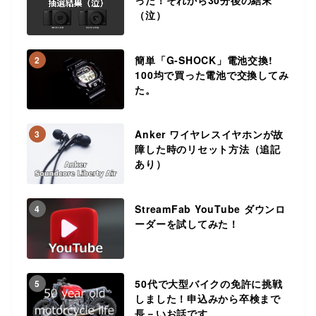
った！それから30分後の結末
（泣）
簡単「G-SHOCK」電池交換!
2
100均で買った電池で交換してみ
た。
Anker ワイヤレスイヤホンが故
3
障した時のリセット方法（追記
あり）
StreamFab YouTube ダウンロ
4
ーダーを試してみた！
50代で大型バイクの免許に挑戦
5
しました！申込みから卒検まで
長－いお話です。