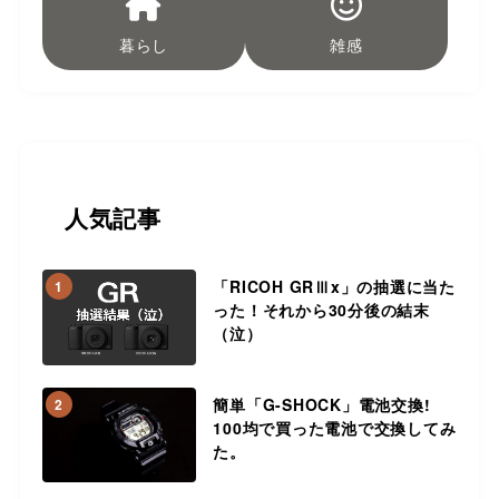
暮らし
雑感
人気記事
「RICOH GRⅢx」の抽選に当た
1
った！それから30分後の結末
（泣）
簡単「G-SHOCK」電池交換!
2
100均で買った電池で交換してみ
た。