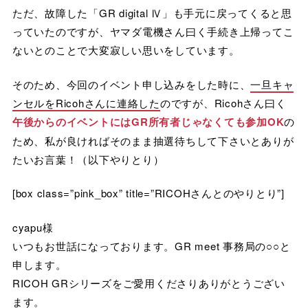
ただ、故障した「GR digital Ⅳ」も手元に戻ってくると思
っていたのですが、ヤマダ電機さん曰く手続き上帰ってこ
ないとのことで大変寂しい思いをしています。
そのため、今回のイベント申し込みをした時に、
一旦キャ
ンセルをRicohさんに連絡した
のですが、Ricohさん曰く
午後からのイベントにはGR所有者じゃなくても参加OK
の
ため、私が良ければそのまま抽選待ちして下さいとありが
たいお言葉！（以下やりとり）
[box class=”pink_box” title=”RICOHさんとのやりとり”]
cyapu様
いつもお世話になっております。GR meet 事務局の○○と
申します。
RICOH GRシリーズをご愛用くださりありがとうござい
ます。