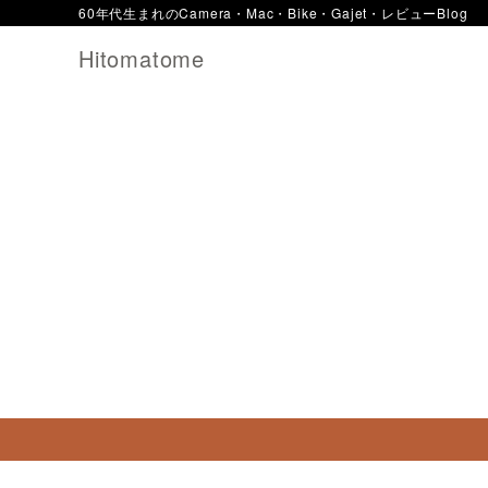
60年代生まれのCamera・Mac・Bike・Gajet・レビューBlog
Hitomatome