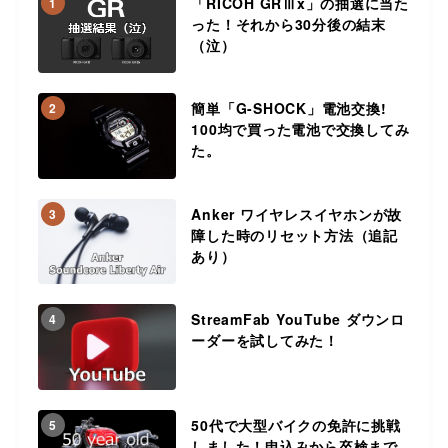
「RICOH GRⅢx」の抽選に当た
1
った！それから30分後の結末
（泣）
簡単「G-SHOCK」電池交換!
2
100均で買った電池で交換してみ
た。
Anker ワイヤレスイヤホンが故
3
障した時のリセット方法（追記
あり）
StreamFab YouTube ダウンロ
4
ーダーを試してみた！
50代で大型バイクの免許に挑戦
5
しました！申込みから卒検まで