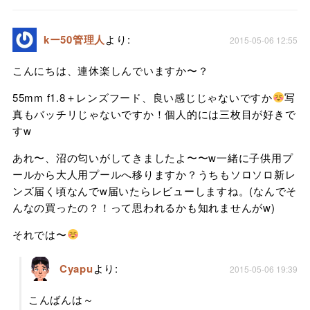
kー50管理人
より:
2015-05-06 12:55
こんにちは、連休楽しんでいますか〜？
55mm f1.8＋レンズフード、良い感じじゃないですか
写
真もバッチリじゃないですか！個人的には三枚目が好きで
すw
あれ〜、沼の匂いがしてきましたよ〜〜w一緒に子供用プ
ールから大人用プールへ移りますか？うちもソロソロ新レ
ンズ届く頃なんでw届いたらレビューしますね。(なんでそ
んなの買ったの？！って思われるかも知れませんがw)
それでは〜
Cyapu
より:
2015-05-06 19:39
こんばんは～