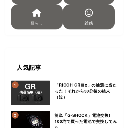
暮らし
雑感
人気記事
「RICOH GRⅢx」の抽選に当た
1
った！それから30分後の結末
（泣）
簡単「G-SHOCK」電池交換!
2
100均で買った電池で交換してみ
た。