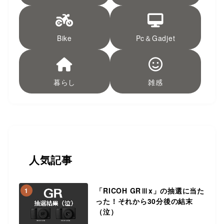
Bike
Pc＆Gadjet
暮らし
雑感
人気記事
「RICOH GRⅢx」の抽選に当た
1
った！それから30分後の結末
（泣）