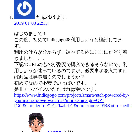
たぁパパ
より:
2019-01-08 22:13
はじめまして！
この度、初めてindiegogoを利用しようと検討してま
す。
利用の仕方が分からず、調べてる内にここにたどり着
きました。。。
下記のURLのものが割安で購入できるそうなので、利
用しようか迷っているのですが、必要事項を入力すれ
ば商品は無事届くのでしょうか？
初めてなので不安でいっぱいです。。。
是非アドバイスいただければ幸いです。
https://www.indiegogo.com/projects/smartwatch-powered-by-
you-matrix-powerwatch-2/?utm_campaign=OZ-
IGG&utm_term=ATC_14d_LC&utm_source=FB&utm_medium