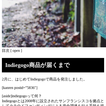
目次
[
open
]
Indiegogo商品が届くまで
2月に、はじめてIndiegogoで商品を発注しました。
[kanren postid=”5836″]
[aside]indiegogoって何？
Indiegogoとは2008年に設立されたサンフランシスコを拠点と
してクラウドファンディングによる資金調達を行う手段を提