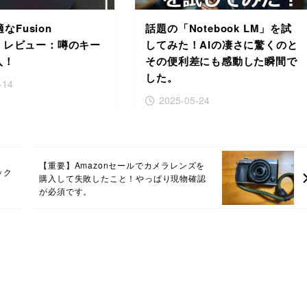
適なFusion
話題の「Notebook LM」を試
rd レビュー：噂のキー
してみた！AIの凄さに驚くのと
入！
その便利差にも感動した瞬間で
した。
-14
2025-05-24
【重要】Amazonセールでカメラレンズを
ック
購入して失敗したこと！やっぱり現物確認
が必須です。