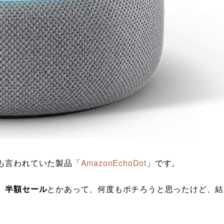
も言われていた製品「
AmazonEchoDot
」です。
、
半額セール
とかあって、何度もポチろうと思ったけど、結