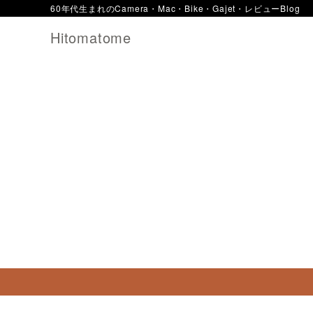
60年代生まれのCamera・Mac・Bike・Gajet・レビューBlog
Hitomatome