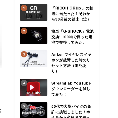
「RICOH GRⅢx」の抽
1
選に当たった！それか
ら30分後の結末（泣）
簡単「G-SHOCK」電池
2
交換! 100均で買った電
池で交換してみた。
Anker ワイヤレスイヤ
3
ホンが故障した時のリ
セット方法（追記あ
り）
StreamFab YouTube
4
ダウンローダーを試し
てみた！
50代で大型バイクの免
5
度
許に挑戦しました！申
込みから卒検まで長－