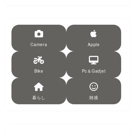
Camera
Apple
Bike
Pc＆Gadjet
暮らし
雑感