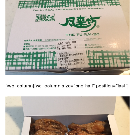
[/wc_column][wc_column size=”one-half” position=”last”]