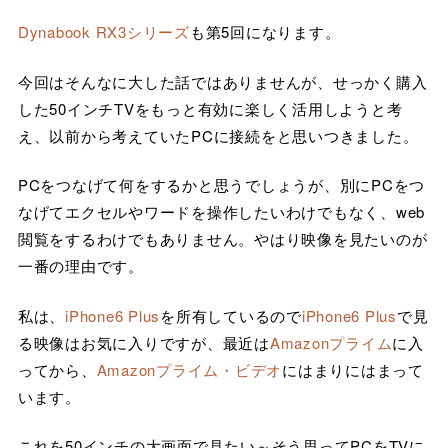
Dynabook RX3シリーズ
も第5回になります。
今回はそんなに大した話ではありませんが、せっかく購入
した50インチTVをもっと有効に楽しく活用しようと考
え、以前から考えていたPCに接続をと思いつきました。
PCをつなげて何をするかと思うでしょうが、別にPCをつ
なげてエクセルやワードを操作したいわけでもなく、web
閲覧をするわけでもありません。やはり映像を見たいのが
一番の理由です。
私は、
iPhone6 Plus
を所有しているので
iPhone6 Plus
で見
る映像はお気に入りですが、最近は
Amazonプライム
に入
ってから、
Amazonプライム・ビデオ
にはまりにはまって
います。
これを50インチの大画面で見たい～そう思ってPCをTVに