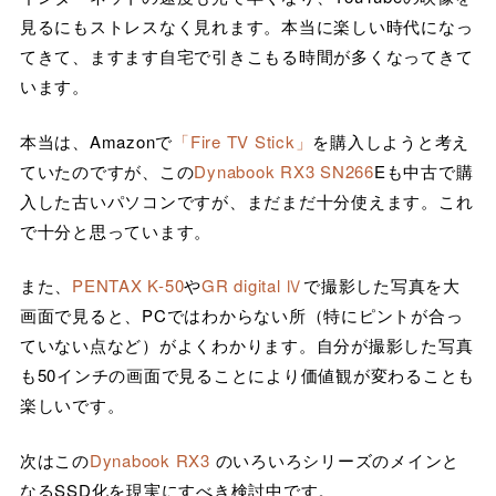
見るにもストレスなく見れます。本当に楽しい時代になっ
てきて、ますます自宅で引きこもる時間が多くなってきて
います。
本当は、Amazonで
「Fire TV Stick」
を購入しようと考え
ていたのですが、この
Dynabook RX3 SN266
Eも中古で購
入した古いパソコンですが、まだまだ十分使えます。これ
で十分と思っています。
また、
PENTAX K-50
や
GR digital Ⅳ
で撮影した写真を大
画面で見ると、PCではわからない所（特にピントが合っ
ていない点など）がよくわかります。自分が撮影した写真
も50インチの画面で見ることにより価値観が変わることも
楽しいです。
次はこの
Dynabook RX3
のいろいろシリーズのメインと
なるSSD化を現実にすべき検討中です。