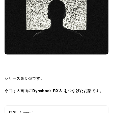
シリーズ第５弾です。
今回は
大画面にDynabook RX３ をつなげたお話
です。
目次
[
open
]