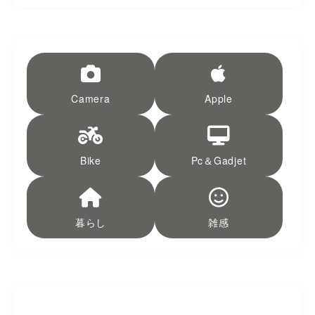
Camera
Apple
Bike
Pc＆Gadjet
暮らし
雑感