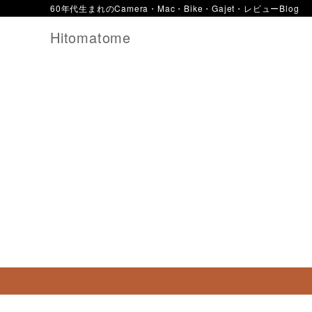
60年代生まれのCamera・Mac・Bike・Gajet・レビューBlog
Hitomatome