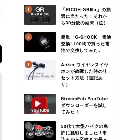
「RICOH GRⅢx」の抽
1
選に当たった！それか
ら30分後の結末（泣）
簡単「G-SHOCK」電池
2
交換! 100均で買った電
池で交換してみた。
Anker ワイヤレスイヤ
3
ホンが故障した時のリ
セット方法（追記あ
り）
StreamFab YouTube
4
ダウンローダーを試し
てみた！
50代で大型バイクの免
5
許に挑戦しました！申
込みから卒検まで長－