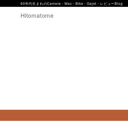
60年代生まれのCamera・Mac・Bike・Gajet・レビューBlog
Hitomatome