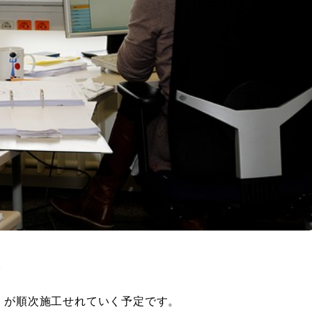
。
」
が順次施工せれていく予定です。