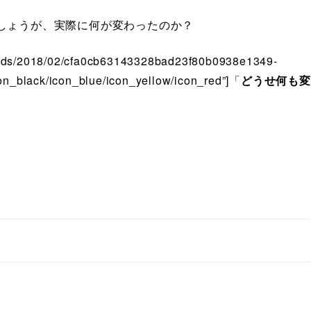
しょうが、実際に何が変わったのか？
loads/2018/02/cfa0cb63143328bad23f80b0938e1349-
n_black/icon_blue/icon_yellow/icon_red”]「
どうせ何も変