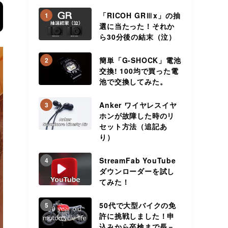
「RICOH GRⅢx」の抽
1
選に当たった！それか
ら30分後の結末（泣）
簡単「G-SHOCK」電池
2
交換! 100均で買った電
池で交換してみた。
Anker ワイヤレスイヤ
3
ホンが故障した時のリ
セット方法（追記あ
り）
StreamFab YouTube
4
ダウンローダーを試し
てみた！
50代で大型バイクの免
5
許に挑戦しました！申
込みから卒検まで長－