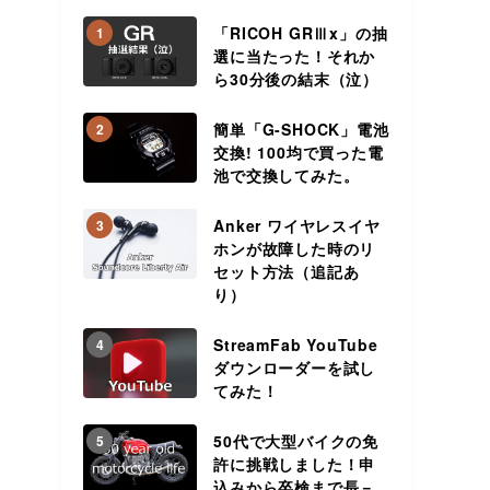
リ
「RICOH GRⅢx」の抽
1
選に当たった！それか
ら30分後の結末（泣）
簡単「G-SHOCK」電池
2
交換! 100均で買った電
池で交換してみた。
Anker ワイヤレスイヤ
3
ホンが故障した時のリ
セット方法（追記あ
り）
StreamFab YouTube
4
ダウンローダーを試し
てみた！
50代で大型バイクの免
5
許に挑戦しました！申
込みから卒検まで長－