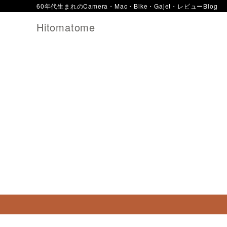
60年代生まれのCamera・Mac・Bike・Gajet・レビューBlog
Hitomatome