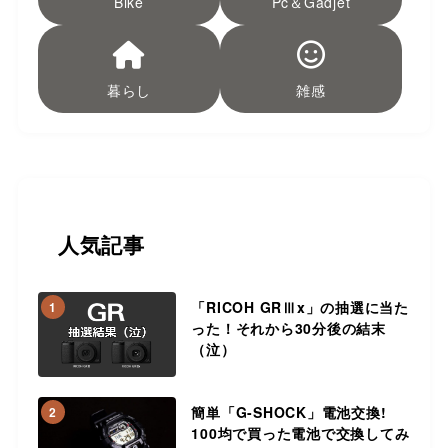
Bike
Pc＆Gadjet
暮らし
雑感
人気記事
「RICOH GRⅢx」の抽選に当た
1
った！それから30分後の結末
（泣）
簡単「G-SHOCK」電池交換!
2
100均で買った電池で交換してみ