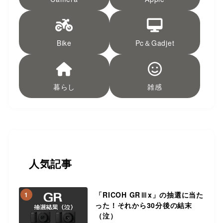
Bike
Pc＆Gadjet
暮らし
雑感
人気記事
「RICOH GRⅢx」の抽選に当た
1
った！それから30分後の結末
（泣）