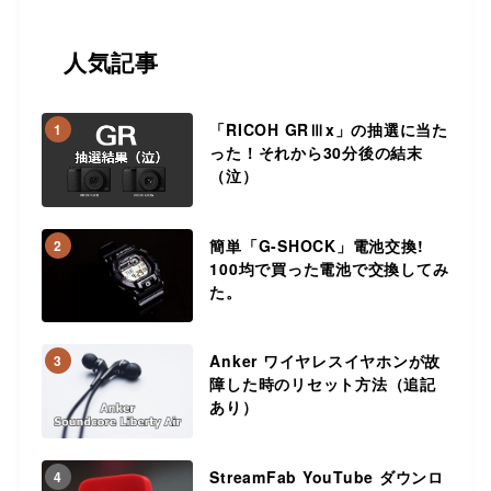
人気記事
「RICOH GRⅢx」の抽選に当た
1
った！それから30分後の結末
（泣）
簡単「G-SHOCK」電池交換!
2
100均で買った電池で交換してみ
た。
Anker ワイヤレスイヤホンが故
3
障した時のリセット方法（追記
あり）
StreamFab YouTube ダウンロ
4