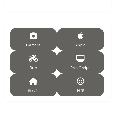
Camera
Apple
Bike
Pc＆Gadjet
暮らし
雑感