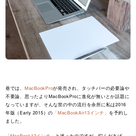
巷では、
MacBookPro
が発売され、タッチバーの必要論や
不要論、思ったよりMacBookProに進化が無いとか話題に
なっていますが、そんな世の中の流行を余所に私は2016
年版（Early 2015）の
「MacBookAir13インチ」
を予約し
ました。
「MacBook12インチ」
と迷ったのですが、悩んだあげ